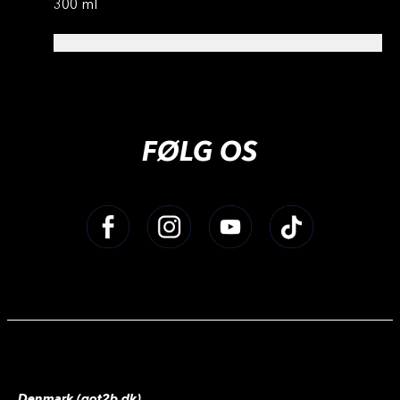
300 ml
FØLG OS
Denmark (got2b.dk)