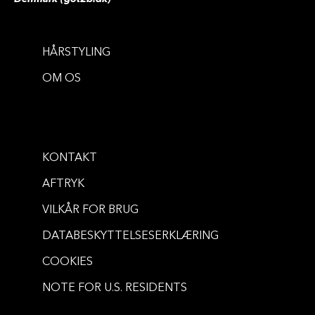
HÅRSTYLING
VOLUMEN
VOLUMEN
OM OS
Volumania 24h Volumizing
Happy Hours 24 Hours Hold
Mousse
Hairspray
...
250 ml
...
300 ml
KONTAKT
AFTRYK
VILKÅR FOR BRUG
DATABESKYTTELSESERKLÆRING
COOKIES
NOTE FOR U.S. RESIDENTS