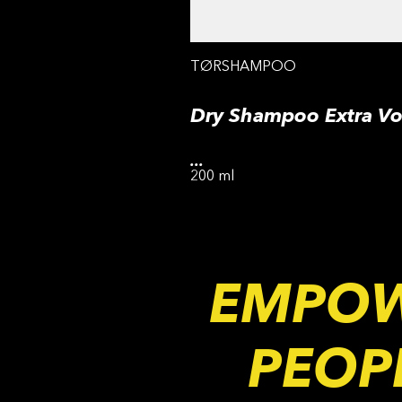
TØRSHAMPOO
Dry Shampoo Extra V
...
200 ml
EMPO
PEOP