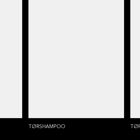
TØRSHAMPOO
TØ