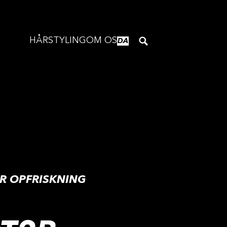
HÅRSTYLING
OM OS
DA
R OPFRISKNING