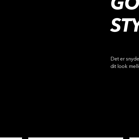
GO
ST
Det er snyded
dit look mel