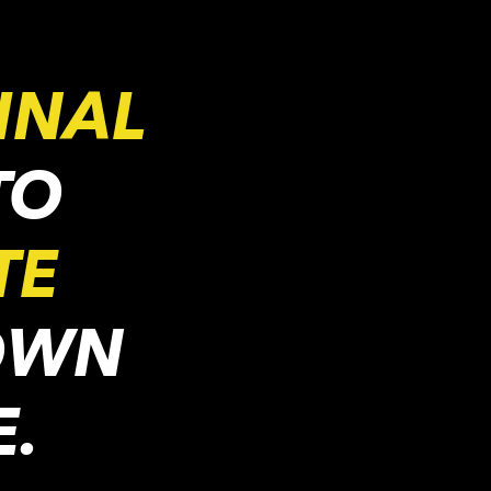
INAL
TO
TE
OWN
E.