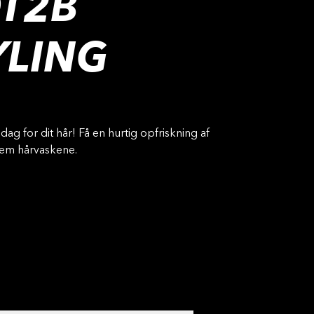
T2B
YLING
ag for dit hår! Få en hurtig opfriskning af
lem hårvaskene.