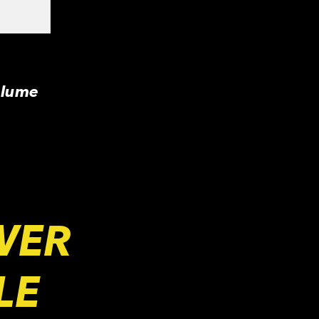
olume
WER
LE