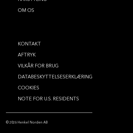
TEKSTUR
TEKSTUR
OM OS
Beach Matt Paste
iStyler Texture Clay
...
100 ml
...
75 ml
KONTAKT
AFTRYK
VILKÅR FOR BRUG
DATABESKYTTELSESERKLÆRING
COOKIES
NOTE FOR U.S. RESIDENTS
© 2026 Henkel Norden AB