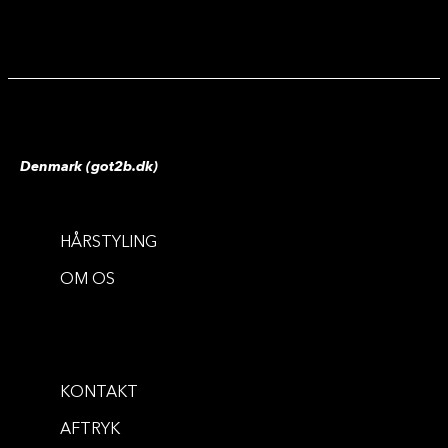
Denmark (got2b.dk)
HÅRSTYLING
HOLD
BRYN & FLYAWAYS
OM OS
Glued Water Resistant Spiking Gel
Glued 4 Brows & Edges 2in1 Gel
...
150 ml
...
16 ml
KONTAKT
AFTRYK